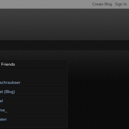
 Friends
schraubaer
el (Blog)
el
me_
aten