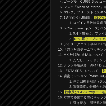
ゴーグル「CU686 Blue 
マスク「Mask of Infern
マレク、プリーストにスキン
1週間のうち5日間、
ログイ
ログイン日数は毎週
J-Championshipシーズ
9月下旬頃に、プレイ
RPに応じてプレイ
デイリークエストやJ-Cham
「適正対戦チームマッチン
MK.3性能のM4A1につい
ただし、レッドチケッ
クラン等級武器「AK47 Dra
「DTA SRS」について、
射
護衛ミッション「WhiteOut
体力回復を削除（Blac
進撃護衛の仕様から
戦車及びE-Boatのボート
壁際で移動する際にキャラ
引き続き、開発元と