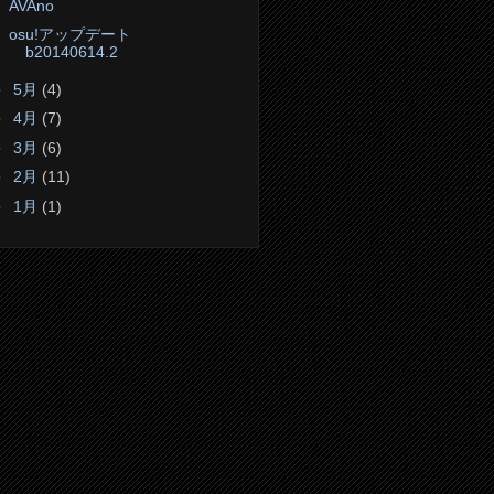
AVAno
osu!アップデート
b20140614.2
►
5月
(4)
►
4月
(7)
►
3月
(6)
►
2月
(11)
►
1月
(1)