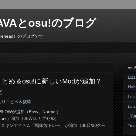
VAとosu!のブログ
rehead）のブログです
osu!
Lizz
とめ＆osu!に新しいModが追加？
Hub
て
Luiz
トよりコピペ＆抜粋
Luiz
LOWが追加（Easy、Normal）
_Yu
 Shark」追加（JEWELカプセル）
スキンアイテム「鴨家族トレー」が追加（30日/30クー
Tak