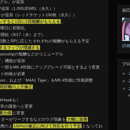
ゴーグル」が追加
o」が追加（1,000JEWEL（永久））
自
が追加（レッドチケット100枚（永久））
ンすると1日に1回報酬がもらえる
。
月曜日に初期化。
ン1を開始（9/17（水）まで）
回数とRPに応じたそれぞれの報酬がもらえる予定
詳
できるマップが増減する
pionshipの報酬などがリニューアル
グ」機能が追加
ブロ
て、一部をMK.4性能にアップグレード可能とするよう変更
►
ト80枚が必要
gon」および「M4A1 Tiger」をMK.4性能に性能調整
►
程距離の上方修正
▼
」
kHawkも）
通常の護衛へと変更
を夏仕様
に変更
クターがワープするなどのラグ現象を
大幅に改善
連携の上
100%の修正に向けて対応を行う予定
となってお