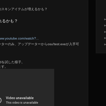
のスキンアイテムが増えるかも？
されるかも？
り
www.youtube.com/watch?...
のみ、アップデーターからosu!test.exeが入手可
 Modを試した様子。
ます。