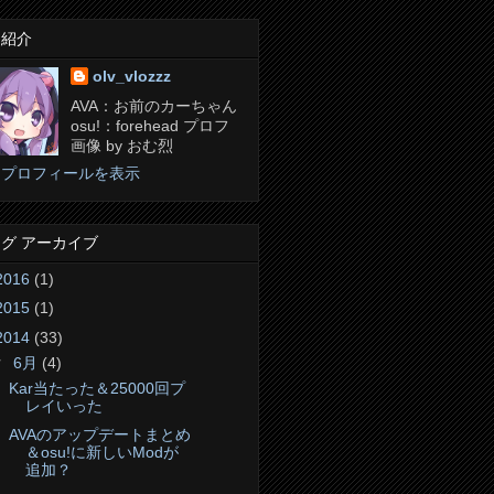
己紹介
olv_vlozzz
AVA：お前のカーちゃん
osu!：forehead プロフ
画像 by おむ烈
細プロフィールを表示
グ アーカイブ
2016
(1)
2015
(1)
2014
(33)
▼
6月
(4)
Kar当たった＆25000回プ
レイいった
AVAのアップデートまとめ
＆osu!に新しいModが
追加？