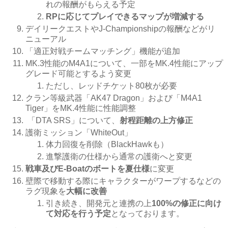
れの報酬がもらえる予定
RPに応じてプレイできるマップが増減する
デイリークエストやJ-Championshipの報酬などがリ
ニューアル
「適正対戦チームマッチング」機能が追加
MK.3性能のM4A1について、一部をMK.4性能にアップ
グレード可能とするよう変更
ただし、レッドチケット80枚が必要
クラン等級武器「AK47 Dragon」および「M4A1
Tiger」をMK.4性能に性能調整
「DTA SRS」について、
射程距離の上方修正
護衛ミッション「WhiteOut」
体力回復を削除（BlackHawkも）
進撃護衛の仕様から通常の護衛へと変更
戦車及びE-Boatのボートを夏仕様
に変更
壁際で移動する際にキャラクターがワープするなどの
ラグ現象を
大幅に改善
引き続き、開発元と連携の上
100%の修正に向け
て対応を行う予定
となっております。