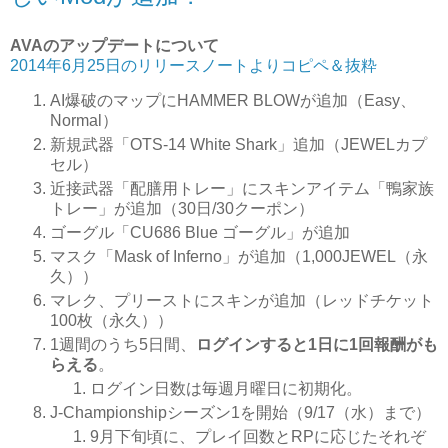
AVAのアップデートについて
2014年6月25日のリリースノートよりコピペ＆抜粋
AI爆破のマップにHAMMER BLOWが追加（Easy、
Normal）
新規武器「OTS-14 White Shark」追加（JEWELカプ
セル）
近接武器「配膳用トレー」にスキンアイテム「鴨家族
トレー」が追加（30日/30クーポン）
ゴーグル「CU686 Blue ゴーグル」が追加
マスク「Mask of Inferno」が追加（1,000JEWEL（永
久））
マレク、プリーストにスキンが追加（レッドチケット
100枚（永久））
1週間のうち5日間、
ログインすると1日に1回報酬がも
らえる
。
ログイン日数は毎週月曜日に初期化。
J-Championshipシーズン1を開始（9/17（水）まで）
9月下旬頃に、プレイ回数とRPに応じたそれぞ