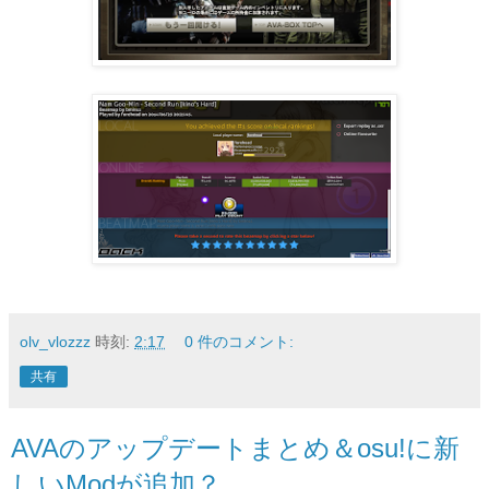
olv_vlozzz
時刻:
2:17
0 件のコメント:
共有
AVAのアップデートまとめ＆osu!に新
しいModが追加？